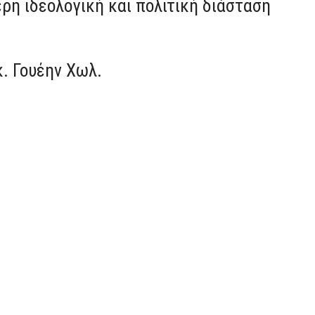
ρη ιδεολογική και πολιτική διάσταση
κ. Γουέην Χωλ.