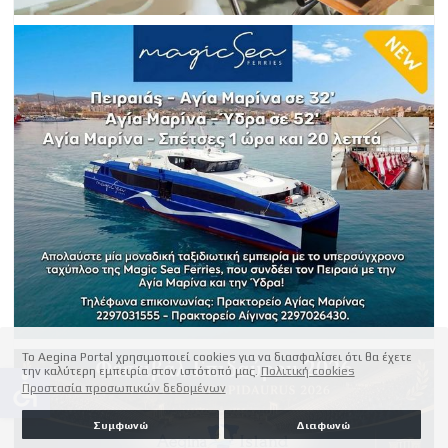
Το Aegina Portal χρησιμοποιεί cookies για να διασφαλίσει ότι θα έχετε
την καλύτερη εμπειρία στον ιστότοπό μας.
Πολιτική cookies
accessible
Προστασία προσωπικών δεδομένων
Συμφωνώ
Διαφωνώ