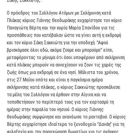
Σάκης Σακκιώτης.
Ο πρόεδρος του Συλλόγου Ατόμων με Σκλήρυνση κατά
Πλάκας κύριος Γιάννης Θεοδωράκης ευχαρίστησε τον κύριο
Παναγιώτη Βέρτη και την κυρία Μαρία Σπανίδου για τις
προσπάθειες που κατέβαλαν ώστε να γίνει αυτή η εκδρομή
και τον κύριο Σάκη Σακκιώτη για την υποδοχή. "Αφού
βρισκόμασε όλοι εδώ, ακόμα ζούμε και μπορούμε" είπε,
μεταφέροντας το μήνυμα ότι όσοι υποφέρουν από σκλήρυνση
κατά πλάκας μπορούν να συνεχίσουν να ζουν τις χαρές της
ζωής όπως μια εκδρομή σε ένα νησί. Μάλιστα του χρόνου,
στις 27 Μαΐου οπότε και είναι η παγκόσμια ημέρα
σκλήρυνσης κατά πλάκας, ο κύριος Σακκιώτης προσκάλεσε
τα μέλη του Συλλόγου να έρθουν στην Αίγινα και να
τοποθετήσουν το περίπτερό τους για τον εορτασμό τη
ημέρας στην παραλία του νησιού. Ο κύριος Γιάννης
Θεοδωράκης συμφώνησε και ανανέωσε το ραντεβού. Ο κύριος
Βέρτης ευχαρίστησε ιδιαίτερα το ξενοδοχείο "Δανάη" για τη
φιλοξενία και την παραχώρηση δωματίων για τις ανάγκες