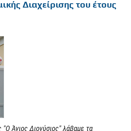
μικής Διαχείρισης του έτους
ς "Ο Άγιος Διονύσιος" λάβαμε τα