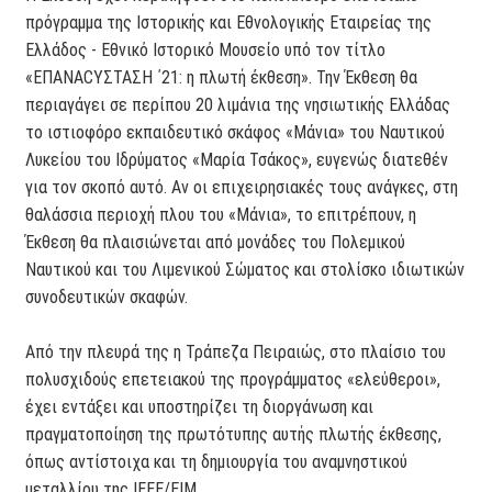
πρόγραμμα της Ιστορικής και Εθνολογικής Εταιρείας της
Ελλάδος - Εθνικό Ιστορικό Μουσείο υπό τον τίτλο
«EΠANACΥΣΤΑΣΗ ΄21: η πλωτή έκθεση». Την Έκθεση θα
περιαγάγει σε περίπου 20 λιμάνια της νησιωτικής Ελλάδας
το ιστιοφόρο εκπαιδευτικό σκάφος «Μάνια» του Ναυτικού
Λυκείου του Ιδρύματος «Μαρία Τσάκος», ευγενώς διατεθέν
για τον σκοπό αυτό. Αν οι επιχειρησιακές τους ανάγκες, στη
θαλάσσια περιοχή πλου του «Μάνια», το επιτρέπουν, η
Έκθεση θα πλαισιώνεται από μονάδες του Πολεμικού
Ναυτικού και του Λιμενικού Σώματος και στολίσκο ιδιωτικών
συνοδευτικών σκαφών.
Από την πλευρά της η Τράπεζα Πειραιώς, στο πλαίσιο του
πολυσχιδούς επετειακού της προγράμματος «ελεύθεροι»,
έχει εντάξει και υποστηρίζει τη διοργάνωση και
πραγματοποίηση της πρωτότυπης αυτής πλωτής έκθεσης,
όπως αντίστοιχα και τη δημιουργία του αναμνηστικού
μεταλλίου της ΙΕΕΕ/ΕΙΜ.