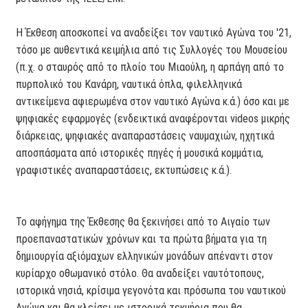
Η Έκθεση αποσκοπεί να αναδείξει τον ναυτικό Αγώνα του '21,
τόσο με αυθεντικά κειμήλια από τις Συλλογές του Μουσείου
(π.χ. ο σταυρός από το πλοίο του Μιαούλη, η αρπάγη από το
πυρπολικό του Κανάρη, ναυτικά όπλα, φιλελληνικά
αντικείμενα αφιερωμένα στον ναυτικό Αγώνα κ.ά.) όσο και με
ψηφιακές εφαρμογές (ενδεικτικά αναφέρονται videos μικρής
διάρκειας, ψηφιακές αναπαραστάσεις ναυμαχιών, ηχητικά
αποσπάσματα από ιστορικές πηγές ή μουσικά κομμάτια,
γραφιστικές αναπαραστάσεις, εκτυπώσεις κ.ά.).
Το αφήγημα της Έκθεσης θα ξεκινήσει από το Αιγαίο των
προεπαναστατικών χρόνων και τα πρώτα βήματα για τη
δημιουργία αξιόμαχων ελληνικών μονάδων απέναντι στον
κυρίαρχο οθωμανικό στόλο. Θα αναδείξει ναυτότοπους,
ιστορικά νησιά, κρίσιμα γεγονότα και πρόσωπα του ναυτικού
Αγώνα και θα κλείσει με ιστορικά τεκμήρια που θα