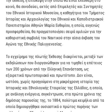
Την Έκθεση, η επίσκεψη στην οποία θα είναι ελεύθερη στο
κοινό, θα συνοδεύει, εκτός από Επιμελητές και Συντηρητές
του Εθνικού Ιστορικού Μουσείου, η καθηγήτρια του Τμήματος
Ιστορίας και Αρχαιολογίας του Εθνικού και Καποδιστριακού
Πανεπιστημίου Αθηνών Μαρία Ευθυμίου, η οποία, ευγενώς
προσφερθείσα, θα πραγματοποιήσει σειρά ομιλιών για την
καθοριστική συμβολή του Ναυτικού στην αίσια έκβαση του
Αγώνα της Εθνικής Παλιγγενεσίας.
Το εγχείρημα της πλωτής Έκθεσης διακρίνεται, μεταξύ των
εκδηλώσεων που διοργανώθηκαν για να τιμηθεί η επέτειος
των 200 χρόνων από την Ελληνική Επανάσταση, ως
εξαιρετικά πρωτοποριακό και πρωτότυπο. Δεν είναι,
ωστόσο, χωρίς προηγούμενο στη μακρόχρονη ιστορία της
Ιστορικής και Εθνολογικής Εταιρείας της Ελλάδος, η οποία,
με ανάλογη ενέργεια, συγκέντρωσε, στα πρώτα χρόνια της
δημόσιας παρουσίας της, το 1884, πολύτιμα κειμήλια από τα
οποία δημιουργήθηκε ουσιαστικά ο πρώτος πυρήνας των