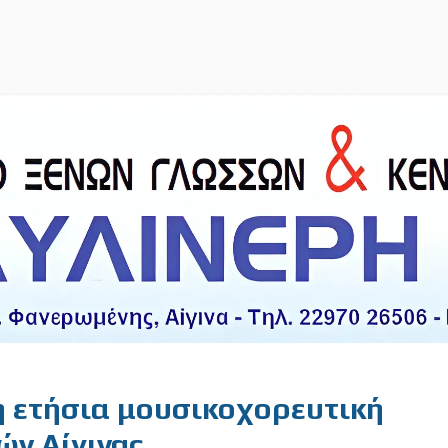
η ετήσια μουσικοχορευτική
ών Αίγινας.