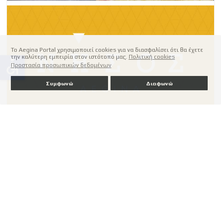
Το Aegina Portal χρησιμοποιεί cookies για να διασφαλίσει ότι θα έχετε
την καλύτερη εμπειρία στον ιστότοπό μας.
Πολιτική cookies
accessible
Προστασία προσωπικών δεδομένων
Συμφωνώ
Διαφωνώ