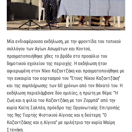
Μία ενδιαφέρουσα εκδήλωση, με την φροντίδα του τοπικού
συλλόγου των Αγίων Ασωμάτων και Κοντού,
πραγματοποιήθηκε χθες το βράδυ στο προαύλιο του
δημοτικού σχολείου της περιοχής. Η εκδήλωση ήταν
αφιερωμένη στον Νίκο Καζαντζάκη και πραγματοποιήθηκε με
την ευκαιρία του εορτασμού του "Έτους Νίκου Καζαντζάκη"
και της συμπλήρωσης των 60 χρόνων από τον θάνατό του. Η
εκδήλωση περιελάμβανε δύο ομιλίες, η πρώτη με θέμα: "Η
ζωή και η φιλία του Καζαντζάκη με τον Ζορμπά" από την
κυρία Καίτη Σαλπέα, πρόεδρο της Οργανωτικής Επιτροπής
της 9ης Γιορτής Φιστικιού Αίγινας και η δεύτερη: "Ο
Καζαντζάκης και η Αίγινα" με ομιλήτρια την κυρία Μαίρη
Στενάκη.