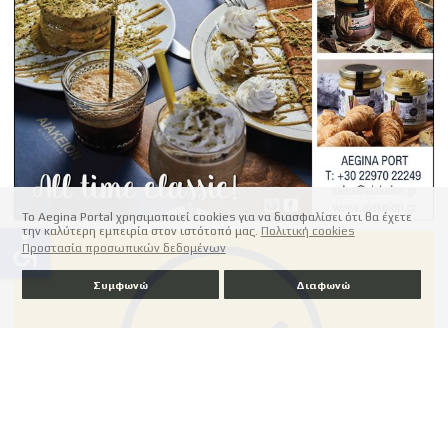
Το Aegina Portal χρησιμοποιεί cookies για να διασφαλίσει ότι θα έχετε
την καλύτερη εμπειρία στον ιστότοπό μας.
Πολιτική cookies
accessible
Προστασία προσωπικών δεδομένων
Συμφωνώ
Διαφωνώ