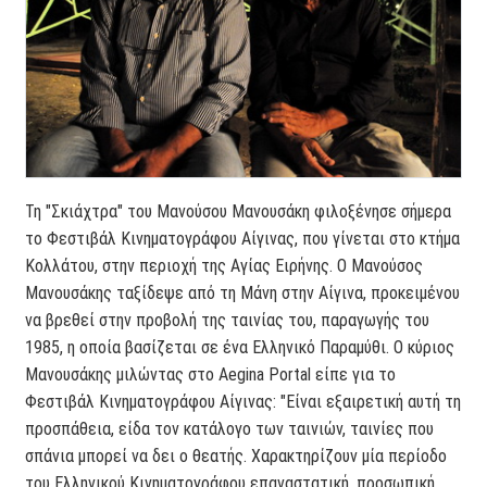
Τη "Σκιάχτρα" του Μανούσου Μανουσάκη φιλοξένησε σήμερα
το Φεστιβάλ Κινηματογράφου Αίγινας, που γίνεται στο κτήμα
Κολλάτου, στην περιοχή της Αγίας Ειρήνης. Ο Μανούσος
Μανουσάκης ταξίδεψε από τη Μάνη στην Αίγινα, προκειμένου
να βρεθεί στην προβολή της ταινίας του, παραγωγής του
1985, η οποία βασίζεται σε ένα Ελληνικό Παραμύθι. Ο κύριος
Μανουσάκης μιλώντας στο Aegina Portal είπε για το
Φεστιβάλ Κινηματογράφου Αίγινας: "Είναι εξαιρετική αυτή τη
προσπάθεια, είδα τον κατάλογο των ταινιών, ταινίες που
σπάνια μπορεί να δει ο θεατής. Χαρακτηρίζουν μία περίοδο
του Ελληνικού Κινηματογράφου επαναστατική, προσωπική,