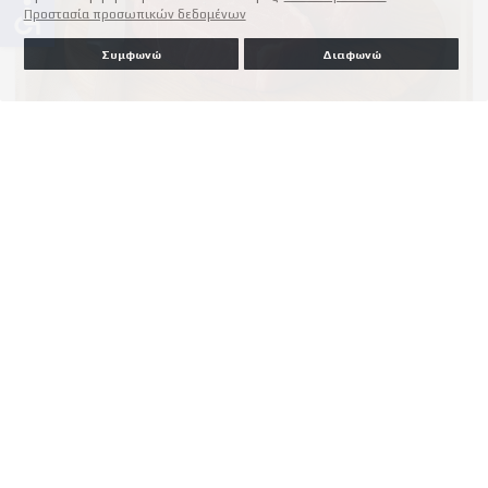
accessible
Προστασία προσωπικών δεδομένων
Συμφωνώ
Διαφωνώ