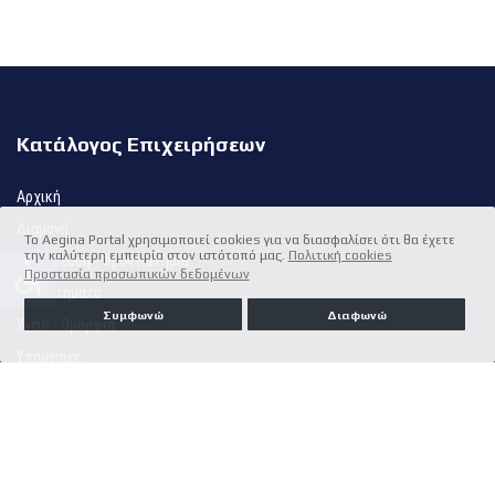
Κατάλογος Επιχειρήσεων
Αρχική
Διαμονή
Το Aegina Portal χρησιμοποιεί cookies για να διασφαλίσει ότι θα έχετε
την καλύτερη εμπειρία στον ιστότοπό μας.
Πολιτική cookies
Εκπαίδευση - Φροντιστήρια
accessible
Προστασία προσωπικών δεδομένων
Καταστήματα
Συμφωνώ
Διαφωνώ
Υγεία - Ομορφιά
Υπηρεσίες
Φαγητό - Διασκέδαση
Κατασκευές - Τεχνίτες
Γάμος - Βάπτιση