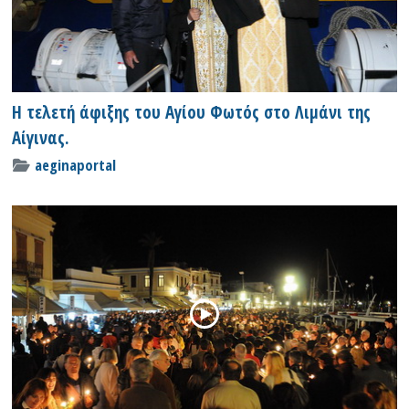
Η τελετή άφιξης του Αγίου Φωτός στο Λιμάνι της
Αίγινας.
aeginaportal