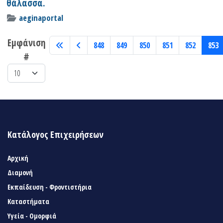
θάλασσα.
aeginaportal
Εμφάνιση
848
849
850
851
852
853
#
Κατάλογος Επιχειρήσεων
Αρχική
Διαμονή
Εκπαίδευση - Φροντιστήρια
Καταστήματα
Υγεία - Ομορφιά