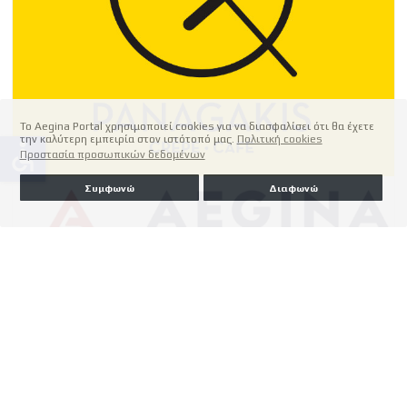
Το Aegina Portal χρησιμοποιεί cookies για να διασφαλίσει ότι θα έχετε
την καλύτερη εμπειρία στον ιστότοπό μας.
Πολιτική cookies
accessible
Προστασία προσωπικών δεδομένων
Συμφωνώ
Διαφωνώ