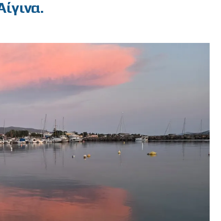
Αίγινα.