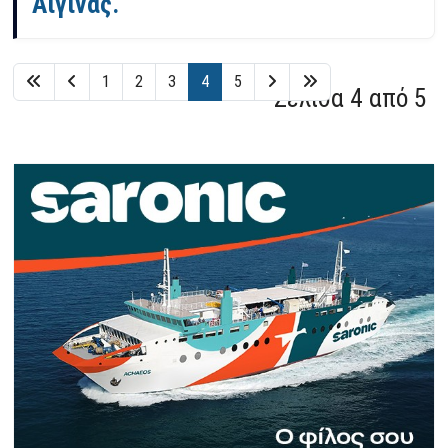
Αίγινας.
1
2
3
4
5
Σελίδα 4 από 5