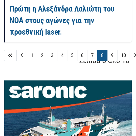
Πρώτη η Αλεξάνδρα Λαλιώτη του
ΝΟΑ στους αγώνες για την
προεθνική laser.
1
2
3
4
5
6
7
8
9
10
Σελίδα 8 από 10