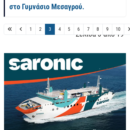
στο Γυμνάσιο Μεσαγρού.
1
2
3
4
5
6
7
8
9
10
Σελίδα 3 από 19