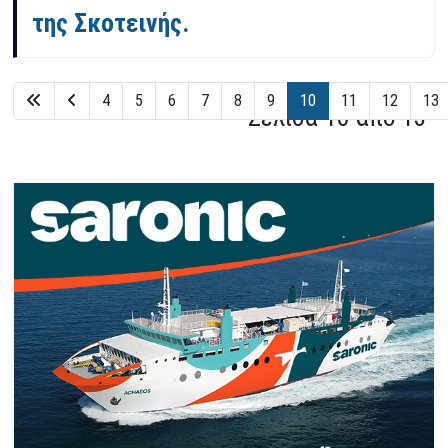
της Σκοτεινής.
4
5
6
7
8
9
10
11
12
13
Σελίδα 10 από 13