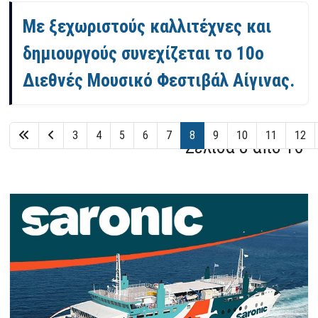
Με ξεχωριστούς καλλιτέχνες και
δημιουργούς συνεχίζεται το 10ο
Διεθνές Μουσικό Φεστιβάλ Αίγινας.
3
4
5
6
7
8
9
10
11
12
Σελίδα 8 από 16